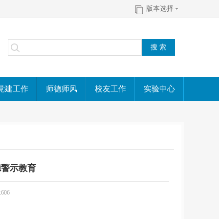
版本选择
党建工作
师德师风
校友工作
实验中心
德警示教育
:
606