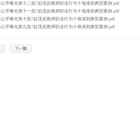
公开曝光第十二批7起违反教师职业行为十项准则典型案例.pdf
公开曝光第十一批7起违反教师职业行为十项准则典型案例.pdf
公开曝光第十批7起违反教师职业行为十项准则典型案例.pdf
公开曝光第九批7起违反教师职业行为十项准则典型案例.pdf