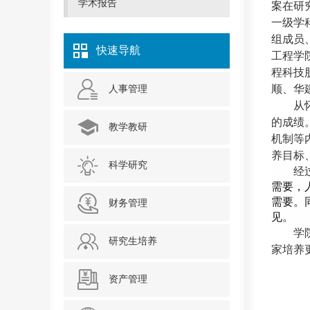
学术报告
案在研
一级学
组成员
快速导航
工程学
程科技
顺、华
人事管理
从
的成绩
教学教研
机制等
养目标
科学研究
经
需要，
需要
。
财务管理
见。
学
研究生培养
家培养
资产管理