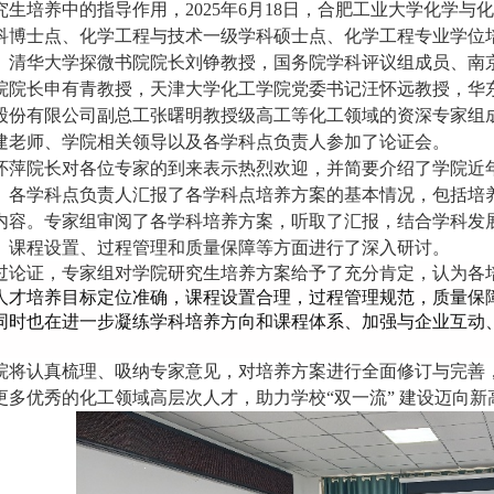
究生培养中的指导作用，
2025年6月18日，合肥工业大学化学
科博士点、化学工程与技术一级学科硕士点、化学工程专业学位
、清华大学探微书院院长刘铮教授，国务院学科评议组成员、南
院院长申有青教授，天津大学化工学院党委书记汪怀远教授，华
股份有限公司副总工张曙明教授级高工等化工领域的资深专家组
建老师、学院相关领导以及各学科点负责人参加了论证会。
怀萍院长对各位专家的到来表示热烈欢迎，并简要介绍了学院近
。各学科点负责人汇报了各学科点培养方案的基本情况，包括培
内容。
专家组审阅了各学科培养方案，
听取了汇报，结合学科发
、
课程
设置
、
过程管理和
质量保障等方面
进行了
深入研讨
。
过论证，专家组对学院研究生培养方案给予了充分肯定，认为各
人才培养目标定位准确
，
课程
设置
合理
，
过程管理规范，质量保
同时也在进一步凝练学科培养方向和课程体系、加强与企业互动
院将认真梳理、吸纳专家意见，对培养方案进行全面修订与完善
更多优秀的化工领域高层次人才，助力学校
“双一流” 建设迈向新