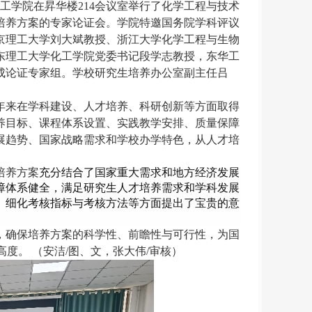
与化工学院在昇华楼214会议室举行了化学工程与技术
培养方案的专家论证会。学院特邀国务院学科评议
京理工大学刘大斌教授、浙江大学化学工程与生物
东理工大学化工学院党委书记段学志教授，东华工
成论证专家组。学校研究生培养办公室副主任吕
年来在学科建设、人才培养、科研创新等方面取得
养目标、课程体系设置、实践教学安排、质量保障
展趋势、国家战略需求
和学校办学特色
，从
人才培
培养方案
充分结合
了
国家重大需求和地方经济发展
障体系健全，
满足研究生人才培养需求和学科发展
、细化考核指标与考核方法等方面提出了宝贵的意
，确保培养方案的科学性、前瞻性与可行性，为国
高度。 （安洁/图、文，张大伟/审核）