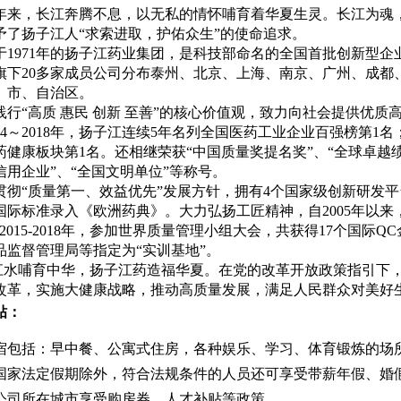
来，长江奔腾不息，以无私的情怀哺育着华夏生灵。长江为魂
予了扬子江人“求索进取，护佑众生”的使命追求。
于
1971
年的扬子江药业集团，是科技部命名的全国首批创新型企
旗下
20
多家成员公司分布泰州、北京、上海、南京、广州、成都
、市、自治区。
行“高质 惠民 创新 至善”的核心价值观，致力向社会提供优
4
～
2018
年，扬子江连续
5
年名列全国医药工业企业百强榜第
1
名
药健康板块第
1
名。还相继荣获“中国质量奖提名奖”、“全球卓越绩
信用企业”、“全国文明单位”等称号。
贯彻“质量第一、效益优先”发展方针，拥有
4
个国家级创新研发平
国际标准录入《欧洲药典》。大力弘扬工匠精神，自
2005
年以来
2015-2018
年，参加世界质量管理小组大会，共获得
17
个国际
QC
品监督管理局等指定为“实训基地”。
江水哺育中华，扬子江药造福华夏。在党的改革开放政策指引下
改革，实施大健康战略，推动高质量发展，满足人民群众对美好
贴：
宿包括：早中餐、公寓式住房，各种娱乐、学习、体育锻炼的场所
国家法定假期除外，符合法规条件的人员还可享受带薪年假、婚
公司所在城市享受购房券、人才补贴等政策。