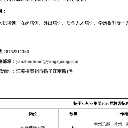
展：
入职培训、在岗培训、外出培训、后备人才培训、学历提升等一
线
;18752511386
递邮箱：
yanzhouhuan@yangzijiang.com
部地址：江苏省泰州市扬子江南路
1
号
扬子江药业集团
2020
届校园招
岗位
数量
工作地
泰州总部、常州、
设备储备干部
10