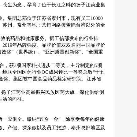
，苍生为念，孕育了位于长江之畔的扬子江药业集
业。集团总部位于江苏省泰州市，现有员工
16000
、苏州、常州等地；营销网络覆盖除台湾以外的全
质高效的药品和健康服务。据工信部发布的行业排
；
2019
年品牌强度、品牌价值双双名列中国品牌价
效奖”（世界级）、“亚洲质量创新奖”、“全国重
台，获
3
项国家科技进步二等奖，主导制定的
5
项
，蝉联全国医药行业
QC
成果评比一等奖总数“十五
金奖。集团被中国食品药品检定研究院、江苏省
，扬子江药业高举振兴民族医药大旗，深化供给侧
生活的向往
。
一应俱全。缴纳“五险一金”，除享受每年的健康
假、产假、探亲假以及员工旅游，泰州总部地区及