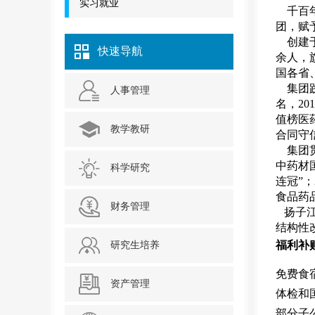
实习就业
千百年
团，赋
创建
快速导航
余人，
国各省
集团践
人事管理
名，
201
值榜医
教学教研
合同守
集团
中药材
科学研究
连冠”；
食品药
财务管理
扬子
结构性
福利补
研究生培养
免费食
资产管理
体检和
部分子