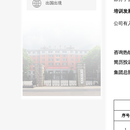
出国出境
培训发
公司有
咨询热
简历投
集团总
序号
1