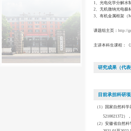
1、
光电化学分解水
2、
无机微纳光电极
3、
有机金属框架
（
课题组
主页：
http://
主讲本科生课程：《
研究成果（代表
目前承担科研项
（
1）国家自然科学
5210021372
）
（
2）安徽省自然科
2021.01至20