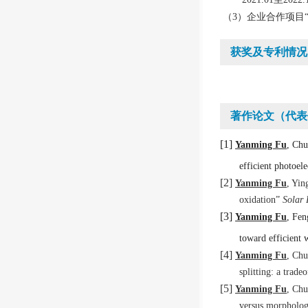
（
3）
企业合作
项目
获奖及专利情况
著作论文（代表
[1]
Yanming Fu
, Chu
efficient photoele
[2]
Yanming Fu
, Yin
oxidation”
Solar
[3]
Yanming Fu
, Fen
toward efficient 
[4]
Yanming Fu
, Chu
splitting: a trad
[5]
Yanming Fu
, Chu
versus morpholog